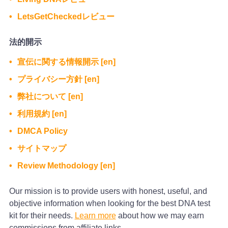
LetsGetCheckedレビュー
法的開示
宣伝に関する情報開示 [en]
プライバシー方針 [en]
弊社について [en]
利用規約 [en]
DMCA Policy
サイトマップ
Review Methodology [en]
Our mission is to provide users with honest, useful, and
objective information when looking for the best DNA test
kit for their needs.
Learn more
about how we may earn
commissions from affiliate links