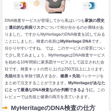
DNA検査サービスが登場してから私はいつも
家族の歴史
と
遺伝的な疾病リスク
について何が分かるのか興味があ
りました。ですからMyHeritageのDNA検査を試してみる
ことにしました。検査の名前は
MyHeritage DNA
です。
分かりやすいですね。 では、このサービスの背景につい
て少し見てみましょう。MyHeritageはDNA検査サービス
を始める10年間前に家系図サービスとして設立された会
社です。検査キットの売り上げは250万以上に上ります。
先祖
検査を単独で購入するか、
健康＋先祖
パッケージを
まとめて注文することができます。
MyHeritageがあなた
にとって最適なDNA検査なのか判断できるように、
この
レビューでは先祖と健康の両方を見ていきます。
MyHeritageのDNA検査の仕方