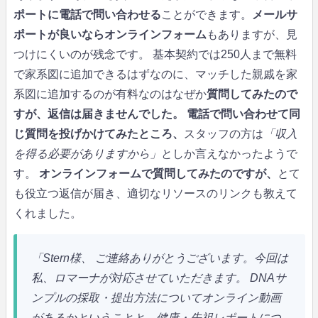
ポートに電話で問い合わせる
ことができます。
メールサ
ポートが良いならオンラインフォーム
もありますが、見
つけにくいのが残念です。 基本契約では250人まで無料
で家系図に追加できるはずなのに、マッチした親戚を家
系図に追加するのが有料なのはなぜか
質問してみたので
すが、返信は届きませんでした。
電話で問い合わせて同
じ質問を投げかけてみたところ、
スタッフの方は
「収入
を得る必要がありますから」
としか言えなかったようで
す。
オンラインフォームで質問してみたのですが、
とて
も役立つ返信が届き、適切なリソースのリンクも教えて
くれました。
「Stern様、
ご連絡ありがとうございます。今回は
私、ロマーナが対応させていただきます。
DNAサ
ンプルの採取・提出方法についてオンライン動画
があるかということと、健康・先祖レポートにつ