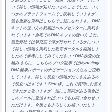
いて詳しい情報が知りたいとのことでした。いく
つかのプラットフォームでご説明していますが、
最も重要な資料はこちらでご覧になれます。
DNA
キットの使い方の動画はヘルプセンターに掲載さ
れています：自宅でのDNAキットの使い方
また、
最近弊社では研究室で何が行われているかについ
て詳しい情報を掲載した教育ポータルを開始しま
したので参考にしてみてください：DNA検査の仕
組み
さらに、こちらのブログ記事ではMyHeritage
DNA健康レポートのナビゲーション方法をご説明
しています。詳しく役立つ情報がたくさんあるの
で役立つはずです！
Stern様、これで質問にお答え
できたかと思いますが、他にご質問がある場合は
このメールに返信すればいつでもお問い合わせい
ただけます。今後ともよろしくお願いいたしま
す。
快い日曜日をお過ごしください。」