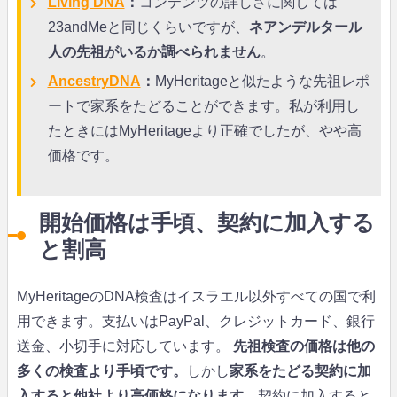
Living DNA
：
コンテンツの詳しさに関しては
23andMeと同じくらいですが、
ネアンデルタール
人の先祖がいるか調べられません
。
AncestryDNA
：
MyHeritageと似たような先祖レポ
ートで家系をたどることができます。私が利用し
たときにはMyHeritageより正確でしたが、やや高
価格です。
開始価格は手頃、契約に加入する
と割高
MyHeritageのDNA検査はイスラエル以外すべての国で利
用できます。支払いはPayPal、クレジットカード、銀行
送金、小切手に対応しています。
先祖検査の価格は
他の
多くの検査より手頃です。
しかし
家系をたどる契約に加
入すると他社より高価格になります。
契約に加入すると