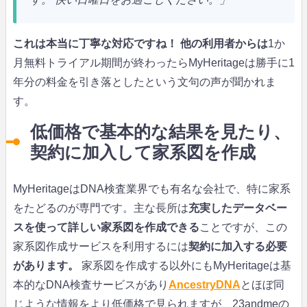
これは本当に丁寧な対応ですね！
他の利用者からは
1か
月無料トライアル期間が終わったらMyHeritageは勝手に1
年分の料金を引き落としたという文句の声が聞かれま
す。
低価格で基本的な結果を見たり、
契約に加入して家系図を作成
MyHeritageはDNA検査業界でも有名な会社で、特に家系
をたどるのが専門です。主な長所は
充実したデータベー
スを使って詳しい家系図を作成できる
ことですが、この
家系図作成サービスを利用するには
契約に加入する必要
があります。
家系図を作成する以外にもMyHeritageは基
本的なDNA検査サービスがあり
AncestryDNA
とほぼ同
じような情報をより低価格で見られますが、23andmeの