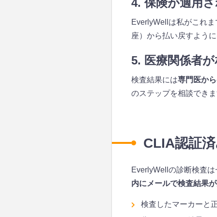
4. 保険が適用
EverlyWellは私
座）から払い戻すように
5. 医療関係者
検査結果には
専門医から
のステップを相談できま
CLIA認
EverlyWellの診
内にメールで検査結果が
検査したマーカーと