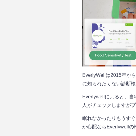
EverlyWellは2
に知られたくない診断検
Everlywellによると
人がチェックしますが
プ
眠れなかったりもうすぐ
か心配ならEverlywe