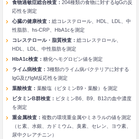
食物過敏症総合検査：
204種類の食物に対するIgGの反
応性を測定
心臓の健康検査：
総コレステロール、HDL、LDL、中
性脂肪、hs-CRP、HbA1cを測定
コレステロール・脂質検査：
総コレステロール、
HDL、LDL、中性脂肪を測定
HbA1c検査：
糖化ヘモグロビン値を測定
ライム病検査：
3種類のライム病バクテリアに対する
IgG及びIgM反応性を測定
葉酸検査：
葉酸塩（ビタミンB9・葉酸）を測定
ビタミンB群検査：
ビタミンB6、B9、B12の血中濃度
を測定
重金属検査：
複数の環境重金属やミネラルの値を測定
（ヒ素、水銀、カドミウム、臭素、セレン、ヨウ素、
尿中クレアチニン）