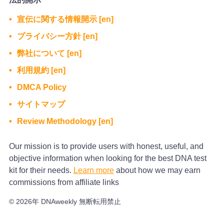
宣伝に関する情報開示 [en]
プライバシー方針 [en]
弊社について [en]
利用規約 [en]
DMCA Policy
サイトマップ
Review Methodology [en]
Our mission is to provide users with honest, useful, and
objective information when looking for the best DNA test
kit for their needs.
Learn more
about how we may earn
commissions from affiliate links
© 2026年 DNAweekly 無断転用禁止