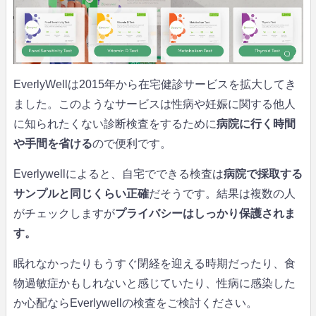
EverlyWellは2015年から在宅健診サービスを拡大してき
ました。このようなサービスは性病や妊娠に関する他人
に知られたくない診断検査をするために
病院に行く時間
や手間を省ける
ので便利です。
Everlywellによると、自宅でできる検査は
病院で採取する
サンプルと同じくらい正確
だそうです。結果は複数の人
がチェックしますが
プライバシーはしっかり保護されま
す。
眠れなかったりもうすぐ閉経を迎える時期だったり、食
物過敏症かもしれないと感じていたり、性病に感染した
か心配ならEverlywellの検査をご検討ください。