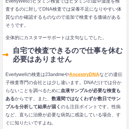
EverlyWellのビタミン検査ではビタミンの血中濃度を検
査するのに対してDNA検査では栄養不足になりやすい体
質なのか確認するものなので追加で検査する価値がある
そうです。
全体的にカスタマーサポートは文句なしでした。
自宅で検査できるので仕事を休む
必要はありません
Everlywellの検査は23andmeや
AncestryDNA
などの遺伝
子検査専門の会社とは少し違います。DNAだけでは分か
らないことを調べるために
血液サンプルが必要な検査も
ある
からです。また、
数週間ではなくわずか数日でサン
プルを分析して結果が届く
のも注目ポイントです。性病
など、直ちに治療が必要な病気に感染している場合、す
ぐに知りたいですよね。